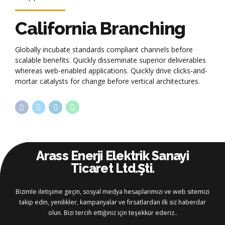
California Branching
Globally incubate standards compliant channels before
scalable benefits. Quickly disseminate superior deliverables
whereas web-enabled applications. Quickly drive clicks-and-
mortar catalysts for change before vertical architectures.
Arass Enerji Elektrik Sanayi
Ticaret Ltd.Şti.
Bizimle iletişime geçin, sosyal medya hesaplarımızı ve web sitemizi
takip edin, yenilikler, kampanyalar ve fırsatlardan ilk siz haberdar
olun. Bizi tercih ettiğiniz için teşekkür ederiz..