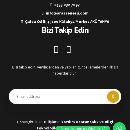
0533 032 7097
info@arassenerji.com
Çalca OSB, 43100 Kütahya Merkez/KÜTAHYA
Bizi Takip Edin
Bizi takip edin, yeniliklerden ve yapılan güncellemelerden ilk siz
haberdar olun!
Copyright 2026
BilişimSE Yazılım Danışmanlık ve Bilgi
Teknolojileri
All rights reserved.
Nasıl Yardımcı Olabiliriz?