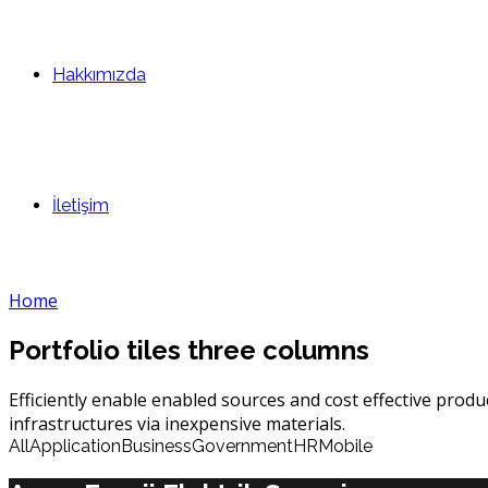
Hakkımızda
İletişim
Home
Portfolio tiles three columns
Efficiently enable enabled sources and cost effective produ
infrastructures via inexpensive materials.
All
Application
Business
Government
HR
Mobile