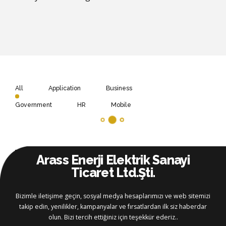
All
Application
Business
Government
HR
Mobile
Arass Enerji Elektrik Sanayi
Ticaret Ltd.Şti.
Bizimle iletişime geçin, sosyal medya hesaplarımızı ve web sitemizi
takip edin, yenilikler, kampanyalar ve fırsatlardan ilk siz haberdar
olun. Bizi tercih ettiğiniz için teşekkür ederiz..