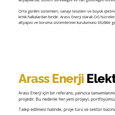
süreçlerini titizlikle yürütür. Saha etütlerinden güzergâ
montajından iletken çekimine kadar tüm aşamalar teknik 
Projelerde ışık seviyeleri, enerji tüketimi ve görsel konf
Orta gerilim sistemleri, sanayi tesisleri ve büyük işletm
kurallarına uygun olarak gerçekleştirilir.
tabanlı, uzun ömürlü ve düşük enerji tüketimli sistemler
kritik halkalardan biridir. Arass Enerji olarak OG hücreler
maliyetleri azaltılır hem de çevreye duyarlı bir aydınlatm
altyapısı ve koruma sistemlerinin kurulumunu titizlikle g
Kurulan hatlarda amaç yalnızca enerji iletimini sağlama
Kurulum sonrası bakım ve optimizasyon hizmetleriyle si
ömürlü, düşük kayıplı ve çevresel koşullara dayanıklı bir 
sorunsuz çalışması sağlanır.
sayede sanayi tesisleri, yerleşim alanları ve üretim sahal
güvenilir enerji erişimi sağlanır.
Arass Enerji
Elekt
Arass Enerji için bir referans, yalnızca tamamlanmı
projedir. Bu nedenle her yeni projeyi, portföyümüze
Talep edilmesi halinde, proje türü ve sektör bazında