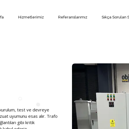
fa
Hizmetlerimiz
Referanslarımız
Sıkça Sorulan 
ilde aydınlatılması için
, kurulum, test ve devreye
rı, otoparklar, site ve
zuat uyumunu esas alır. Trafo
tüketim merkezlerine güvenli ve
evreleri için ihtiyaca uygun
antıları gibi kritik
 projelendirme ve uygulama
ik kabul ederiz.