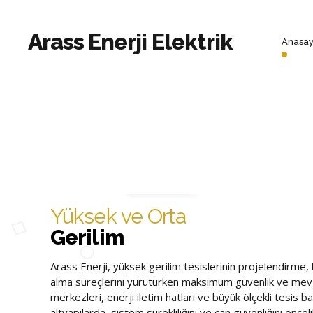
Arass Enerji Elektrik
Anasay
Çevre
Yüksek ve Orta
Aydınlatma
Enerji Nakil
Gerilim
Hattı
Arass Enerji, açık alanların güvenli, estetik ve verimli şek
Arass Enerji, yüksek gerilim tesislerinin projelendirme
modern çevre aydınlatma çözümleri sunar. Fabrika sahala
alma süreçlerini yürütürken maksimum güvenlik ve mev
Arass Enerji, elektrik enerjisinin üretim noktalarından 
kampüs alanları, yürüyüş yolları, parklar ve ticari tesis ç
merkezleri, enerji iletim hatları ve büyük ölçekli tesis bağl
kesintisiz şekilde taşınması için enerji nakil hatlarının
aydınlatma projeleri geliştirir.
altyapılarda, sistem sürekliliğini ve can güvenliğini öncel