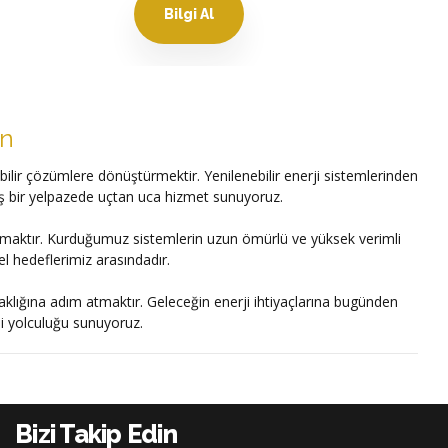
Bilgi Al
ın
bilir çözümlere dönüştürmektir. Yenilenebilir enerji sistemlerinden
iş bir yelpazede uçtan uca hizmet sunuyoruz.
 katmaktır. Kurduğumuz sistemlerin uzun ömürlü ve yüksek verimli
l hedeflerimiz arasındadır.
ortaklığına adım atmaktır. Geleceğin enerji ihtiyaçlarına bugünden
ji yolculuğu sunuyoruz.
Bizi Takip Edin