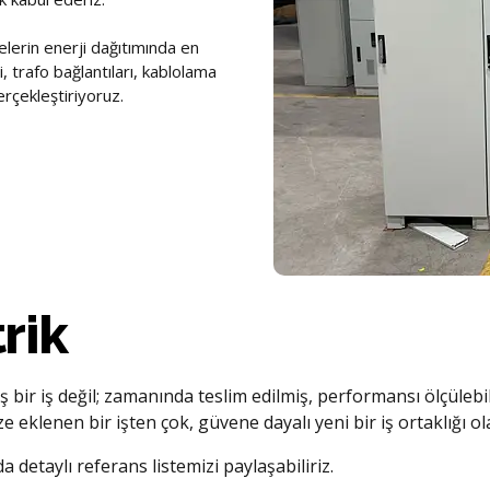
h planlamasına, direk
standartlara ve iş güvenliği
or birlikte değerlendirilir. LED
elerin enerji dağıtımında en
 kullanılarak hem işletme
i, trafo bağlantıları, kablolama
a altyapısı oluşturulur.
erçekleştiriyoruz.
k değil, aynı zamanda uzun
stemlerin uzun yıllar
altyapı oluşturmaktır. Bu
arı için sürdürülebilir ve
rik
ş bir iş değil; zamanında teslim edilmiş, performansı ölçüleb
 eklenen bir işten çok, güvene dayalı yeni bir iş ortaklığı o
 detaylı referans listemizi paylaşabiliriz.